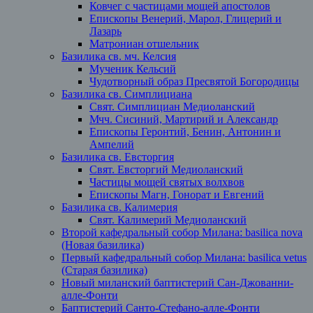
Ковчег с частицами мощей апостолов
Епископы Венерий, Марол, Глицерий и
Лазарь
Матрониан отшельник
Базилика св. мч. Келсия
Мученик Кельсий
Чудотворный образ Пресвятой Богородицы
Базилика св. Симплициана
Свят. Симплициан Медиоланский
Мчч. Сисиний, Мартирий и Александр
Епископы Геронтий, Бенин, Антонин и
Ампелий
Базилика св. Евсторгия
Свят. Евсторгий Медиоланский
Частицы мощей святых волхвов
Епископы Магн, Гонорат и Евгений
Базилика св. Калимерия
Свят. Калимерий Медиоланский
Второй кафедральный собор Милана: basilica nova
(Новая базилика)
Первый кафедральный собор Милана: basilica vetus
(Старая базилика)
Новый миланский баптистерий Сан-Джованни-
алле-Фонти
Баптистерий Санто-Стефано-алле-Фонти