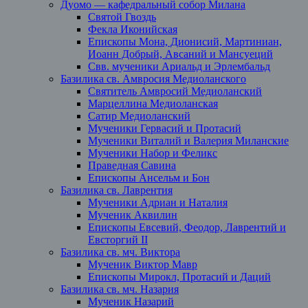
Дуомо — кафедральный собор Милана
Святой Гвоздь
Фекла Иконийская
Епископы Мона, Дионисий, Мартиниан,
Иоанн Добрый, Авсаний и Мансуеций
Свв. мученики Ариальд и Эрлембальд
Базилика св. Амвросия Медиоланского
Святитель Амвросий Медиоланский
Марцеллина Медиоланская
Сатир Медиоланский
Мученики Гервасий и Протасий
Мученики Виталий и Валерия Миланские
Мученики Набор и Феликс
Праведная Савина
Епископы Ансельм и Бон
Базилика св. Лаврентия
Мученики Адриан и Наталия
Мученик Аквилин
Епископы Евсевий, Феодор, Лаврентий и
Евсторгий II
Базилика св. мч. Виктора
Мученик Виктор Мавр
Епископы Мирокл, Протасий и Даций
Базилика св. мч. Назария
Мученик Назарий