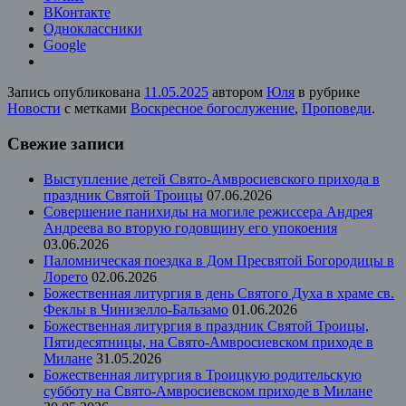
ВКонтакте
Одноклассники
Google
Запись опубликована
11.05.2025
автором
Юля
в рубрике
Новости
с метками
Воскресное богослужение
,
Проповеди
.
Свежие записи
Выступление детей Свято-Амвросиевского прихода в
праздник Святой Троицы
07.06.2026
Совершение панихиды на могиле режиссера Андрея
Андреева во вторую годовщину его упокоения
03.06.2026
Паломническая поездка в Дом Пресвятой Богородицы в
Лорето
02.06.2026
Божественная литургия в день Святого Духа в храме св.
Феклы в Чинизелло-Бальзамо
01.06.2026
Божественная литургия в праздник Святой Троицы,
Пятидесятницы, на Свято-Амвросиевском приходе в
Милане
31.05.2026
Божественная литургия в Троицкую родительскую
субботу на Свято-Амвросиевском приходе в Милане