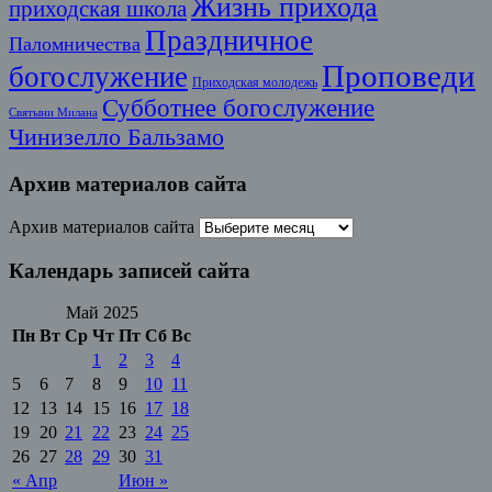
Жизнь прихода
приходская школа
Праздничное
Паломничества
Проповеди
богослужение
Приходская молодежь
Субботнее богослужение
Святыни Милана
Чинизелло Бальзамо
Архив материалов сайта
Архив материалов сайта
Календарь записей сайта
Май 2025
Пн
Вт
Ср
Чт
Пт
Сб
Вс
1
2
3
4
5
6
7
8
9
10
11
12
13
14
15
16
17
18
19
20
21
22
23
24
25
26
27
28
29
30
31
« Апр
Июн »