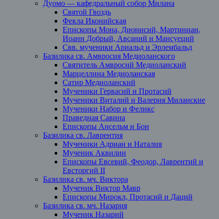
Дуомо — кафедральный собор Милана
Святой Гвоздь
Фекла Иконийская
Епископы Мона, Дионисий, Мартиниан,
Иоанн Добрый, Авсаний и Мансуеций
Свв. мученики Ариальд и Эрлембальд
Базилика св. Амвросия Медиоланского
Святитель Амвросий Медиоланский
Марцеллина Медиоланская
Сатир Медиоланский
Мученики Гервасий и Протасий
Мученики Виталий и Валерия Миланские
Мученики Набор и Феликс
Праведная Савина
Епископы Ансельм и Бон
Базилика св. Лаврентия
Мученики Адриан и Наталия
Мученик Аквилин
Епископы Евсевий, Феодор, Лаврентий и
Евсторгий II
Базилика св. мч. Виктора
Мученик Виктор Мавр
Епископы Мирокл, Протасий и Даций
Базилика св. мч. Назария
Мученик Назарий