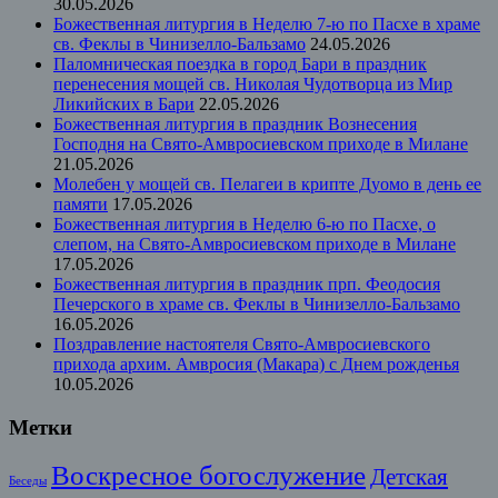
30.05.2026
Божественная литургия в Неделю 7-ю по Пасхе в храме
св. Феклы в Чинизелло-Бальзамо
24.05.2026
Паломническая поездка в город Бари в праздник
перенесения мощей св. Николая Чудотворца из Мир
Ликийских в Бари
22.05.2026
Божественная литургия в праздник Вознесения
Господня на Свято-Амвросиевском приходе в Милане
21.05.2026
Молебен у мощей св. Пелагеи в крипте Дуомо в день ее
памяти
17.05.2026
Божественная литургия в Неделю 6-ю по Пасхе, о
слепом, на Свято-Амвросиевском приходе в Милане
17.05.2026
Божественная литургия в праздник прп. Феодосия
Печерского в храме св. Феклы в Чинизелло-Бальзамо
16.05.2026
Поздравление настоятеля Свято-Амвросиевского
прихода архим. Амвросия (Макара) с Днем рожденья
10.05.2026
Метки
Воскресное богослужение
Детская
Беседы