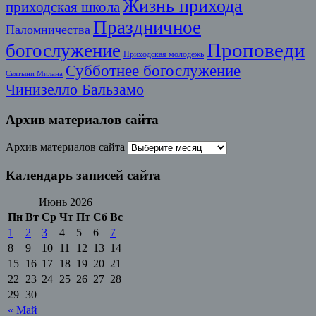
Жизнь прихода
приходская школа
Праздничное
Паломничества
Проповеди
богослужение
Приходская молодежь
Субботнее богослужение
Святыни Милана
Чинизелло Бальзамо
Архив материалов сайта
Архив материалов сайта
Календарь записей сайта
Июнь 2026
Пн
Вт
Ср
Чт
Пт
Сб
Вс
1
2
3
4
5
6
7
8
9
10
11
12
13
14
15
16
17
18
19
20
21
22
23
24
25
26
27
28
29
30
« Май