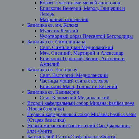
Ковчег с частицами мощей апостолов
Епископы Венерий, Марол, Глицерий и
Лазарь
Матрониан отшельник
Базилика св. мч. Келсия
Мученик Кельсий
Чудотворный образ Пресвятой Богородицы
Базилика св. Симплициана
Свят. Симплициан Медиоланский
Мчч. Сисиний, Мартирий и Александр
Епископы Геронтий, Бенин, Антонин и
Ампелий
Базилика св. Евсторгия
Свят. Евсторгий Медиоланский
Частицы мощей святых волхвов
Епископы Магн, Гонорат и Евгений
Базилика св. Калимерия
Свят. Калимерий Медиоланский
Второй кафедральный собор Милана: basilica nova
(Новая базилика)
Первый кафедральный собор Милана: basilica vetus
(Старая базилика)
Новый миланский баптистерий Сан-Джованни-
алле-Фонти
Баптистерий Санто-Стефано-алле-Фонти